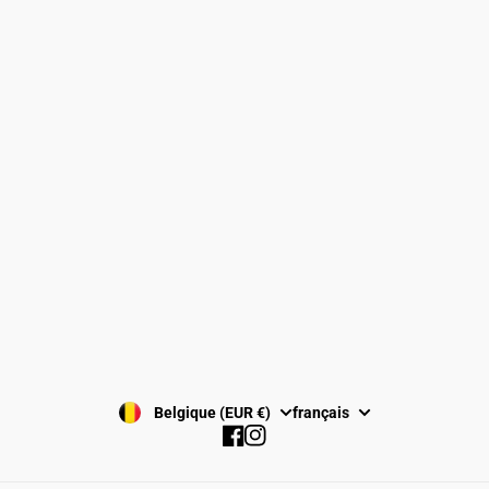
Informations
Mentions légales
Politique de confidentialité
Politique de retours et remboursements
Conditions générales de vente
S'INSCRIRE
Belgique (EUR €)
français
Facebook
Instagram