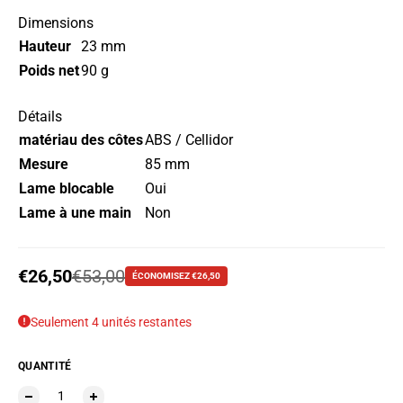
Dimensions
Hauteur
23 mm
Poids net
90 g
Détails
matériau des côtes
ABS / Cellidor
Mesure
85 mm
Lame blocable
Oui
Lame à une main
Non
Prix soldé
€26,50
Prix habituel
€53,00
ÉCONOMISEZ €26,50
Seulement 4 unités restantes
QUANTITÉ