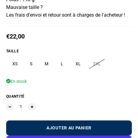
Mauvaise taille ?
Les frais d'envoi et retour sont à charges de l'acheteur !
Prix habituel
€22,00
TAILLE
XS
S
M
L
XL
2XL
En stock
QUANTITÉ
AJOUTER AU PANIER