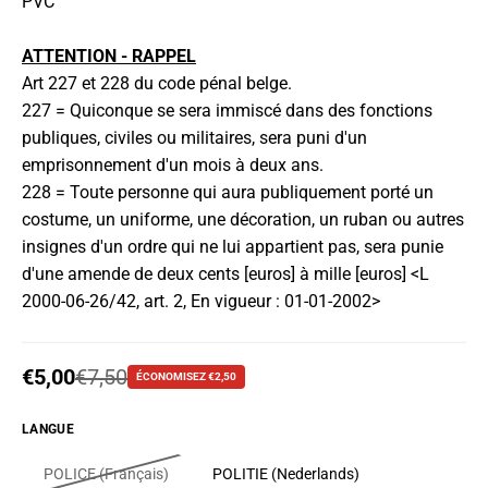
PVC
ATTENTION - RAPPEL
Art 227 et 228 du code pénal belge.
227 = Quiconque se sera immiscé dans des fonctions
publiques, civiles ou militaires, sera puni d'un
emprisonnement d'un mois à deux ans.
228 = Toute personne qui aura publiquement porté un
costume, un uniforme, une décoration, un ruban ou autres
insignes d'un ordre qui ne lui appartient pas, sera punie
d'une amende de deux cents [euros] à mille [euros] <L
2000-06-26/42, art. 2, En vigueur : 01-01-2002>
Prix soldé
€5,00
Prix habituel
€7,50
ÉCONOMISEZ €2,50
LANGUE
POLICE (Français)
POLITIE (Nederlands)