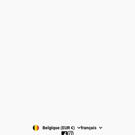
Pin's
T-Shirts
Informations
Mentions légales
Politique de confidentialité
Politique de retours et remboursements
Conditions générales de vente
S'INSCRIRE
Belgique (EUR €)
français