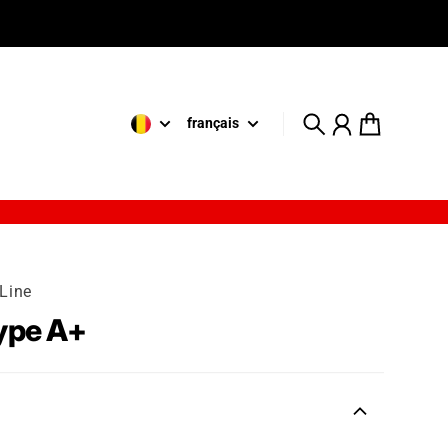
français
Recherche
Compte
Panier
 Line
ype A+