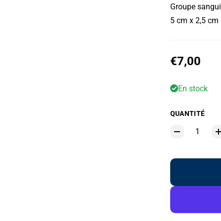
Groupe sanguin
5 cm x 2,5 cm
Prix habit
€7,00
En stock
QUANTITÉ