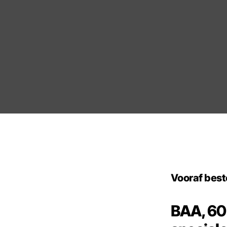
Vooraf best
BAA, 60 