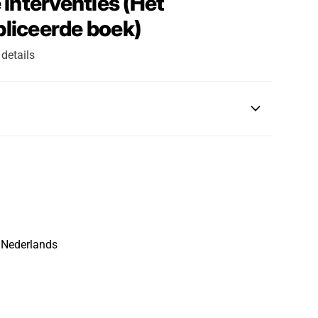
 interventies (Het
liceerde boek)
 details
rijs
Nederlands